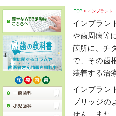
TOP
>
インプラント
インプラン
や歯周病等
箇所に、チ
で、その歯
装着する治
インプラン
ブリッジの
せん。また