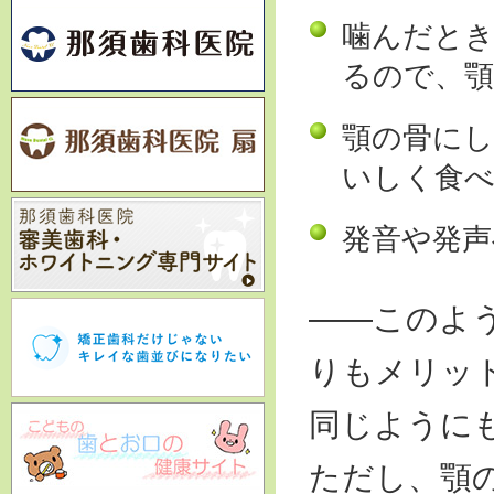
噛んだとき
るので、
顎の骨にし
いしく食
発音や発声
――このよ
りもメリッ
同じように
ただし、顎