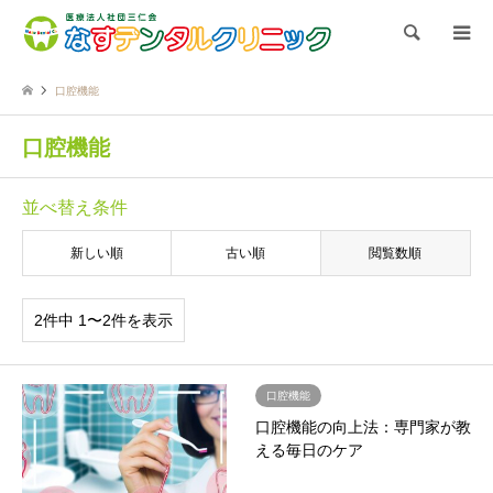
検索
口腔機能
口腔機能
並べ替え条件
新しい順
古い順
閲覧数順
2件中 1〜2件を表示
口腔機能
口腔機能の向上法：専門家が教
える毎日のケア