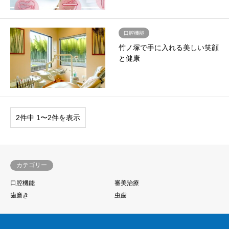
口腔機能
竹ノ塚で手に入れる美しい笑顔
と健康
2件中 1〜2件を表示
カテゴリー
口腔機能
審美治療
歯磨き
虫歯