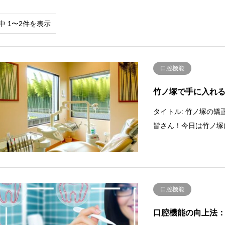
中 1〜2件を表示
口腔機能
竹ノ塚で手に入れ
タイトル: 竹ノ塚の
皆さん！今日は竹ノ塚
口腔機能
口腔機能の向上法